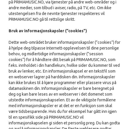
på PRIMAMUSIC.NO, via tjenester på andre web-områder og i
andre medier, som tilbud i aviser, radio, på TV, etc. Om ikke
utestengelsen fra de nevnte tjenester respekteres vil
PRIMAMUSIC.NO gå til rettslige skritt.
Bruk av informasjonskapsler (”cookies”)
Dette web-området bruker informasjonskapsler (”cookies”) for
å hjelpe deg tilpasse Internett-opplevelsen til dine personlige
behov, og midlertidige informasjonskapsler (”session
cookies”) for å håndtere ditt besøk på PRIMAMUSIC.NO, som
f.eks. innholdet i din handlekurv, hvilke sider du kommer til ved
bruk av lenker, etc. En informasjonskapsel er en tekstfil som
en webserver lagrer på harddisken din. Informasjonskapsler
kan ikke brukes til å kjøre programmer eller plassere virus på
datamaskinen din. Informasjonskapsler er bare beregnet på
deg og kan bare leses av en webserver i det domenet som
utstedte informasjonskapselen. Et av de viktigste formålene
med informasjonskapsler er at det er en funksjon som skal
være tidsbesparende. Hvis du for eksempel har gått inn igjen
til en spesifikk side på PRIMAMUSIC.NO vil
informasjonskapselen gi siden et personlig preg. Du kan godta
og avslå informasjonskapsler. De fleste weblesere godtar