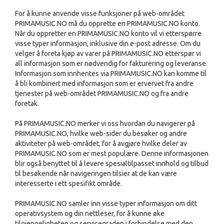
For å kunne anvende visse funksjoner på web-området
PRIMAMUSIC.NO må du opprette en PRIMAMUSIC.NO konto.
Når du oppretter en PRIMAMUSIC.NO konto vil vi etterspørre
visse typer informasjon, inklusive din e-post adresse. Om du
velger å foreta kjøp av varer på PRIMAMUSIC.NO etterspør vi
all informasjon som er nødvendig for fakturering og leveranse.
Informasjon som innhentes via PRIMAMUSIC.NO kan komme til
å bli kombinert med informasjon som er ervervet fra andre
tjenester på web-området PRIMAMUSIC.NO og fra andre
foretak.
På PRIMAMUSIC.NO merker vi oss hvordan du navigerer på
PRIMAMUSIC.NO, hvilke web-sider du besøker og andre
aktiviteter på web-området, for å avgjøre hvilke deler av
PRIMAMUSIC.NO som er mest populære. Denne informasjonen
blir også benyttet til å levere spesialtilpasset innhold og tilbud
til besøkende når navigeringen tilsier at de kan være
interesserte i ett spesifikt område.
PRIMAMUSIC.NO samler inn visse typer informasjon om ditt
operativsystem og din nettleser, for å kunne øke
tilgjengeligheten og servicegraden i forbindelse med den