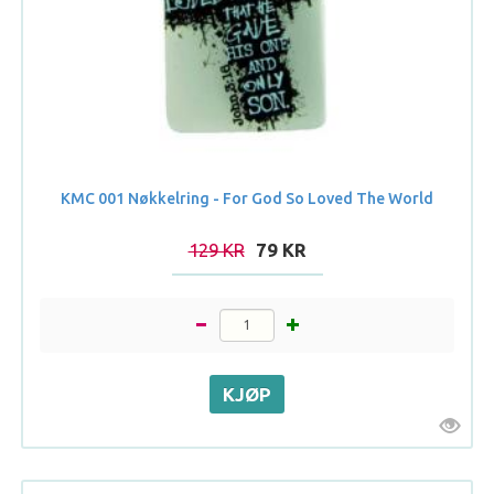
KMC 001 Nøkkelring - For God So Loved The World
129 KR
79 KR