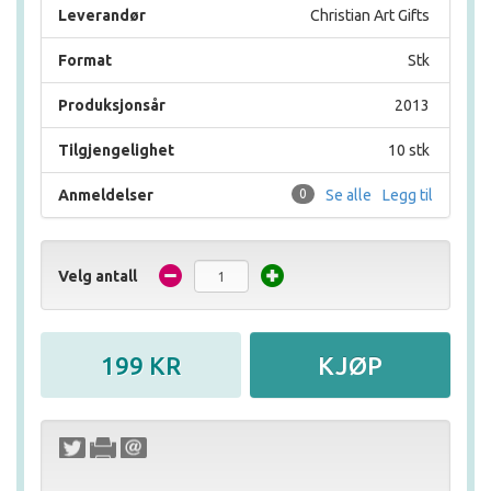
Leverandør
Christian Art Gifts
Format
Stk
Produksjonsår
2013
Tilgjengelighet
10 stk
Anmeldelser
0
Se alle
Legg til
Velg antall