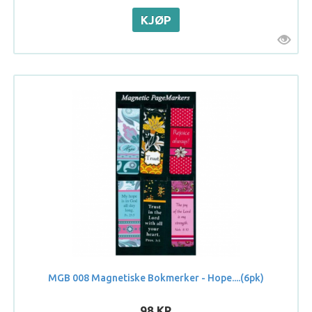
MGB 008 Magnetiske Bokmerker - Hope....(6pk)
98 KR