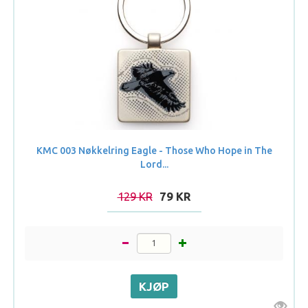
KMC 003 Nøkkelring Eagle - Those Who Hope in The
Lord...
129 KR
79 KR