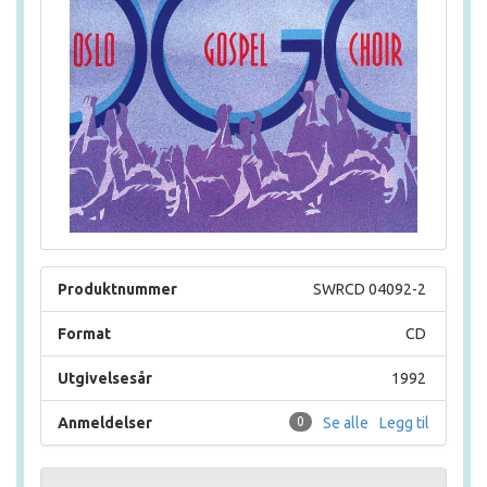
Produktnummer
SWRCD 04092-2
Format
CD
Utgivelsesår
1992
Anmeldelser
0
Se alle
Legg til