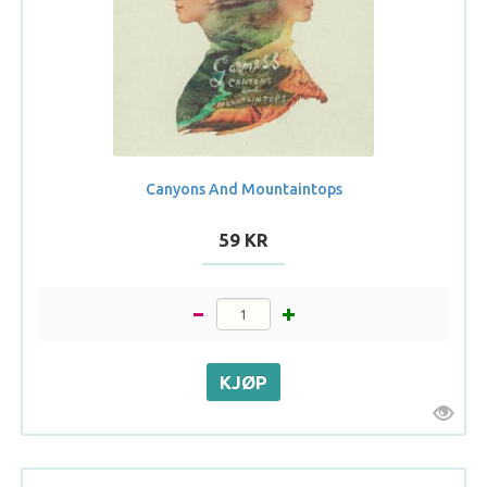
Canyons And Mountaintops
59 KR