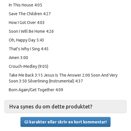
In This House
4:05
Save The Children
4:27
How I Got Over
4:03
Soon I Will Be Home
4:26
Oh, Happy Day
5:43
That's Why I Sing
4:45
Amen
3:00
Crouch-Medley (9:05)
Take Me Back 3:15
Jesus Is The Answer 2:00
Soon And Very
Soon 3:50
Silverlining (Instrumental)
4:37
Born Again/Get Together
4:09
Hva synes du om dette produktet?
Gi karakter eller skriv en kort kommentar!