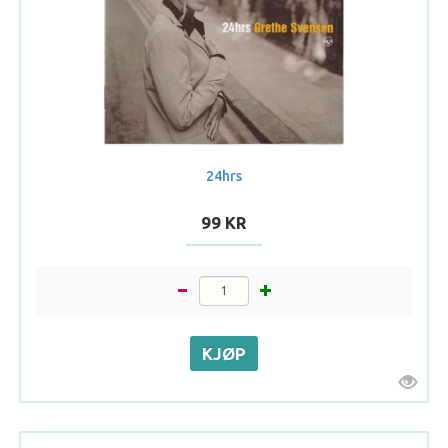
24hrs
99 KR