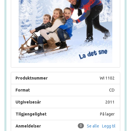
Produktnummer
WI 1102
Format
CD
Utgivelsesår
2011
Tilgjengelighet
På lager
Anmeldelser
0
Se alle
Legg til