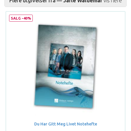
Flere utgivelser fra —
Jarle Waldemar
Vis flere
SALG -40%
Du Har Gitt Meg Livet Notehefte