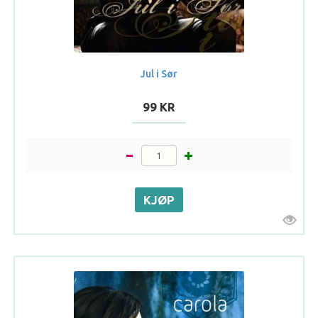
Jul i Sør
99 KR