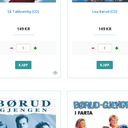
Så Takknemlig (CD)
Lisa Børud (CD)
149 KR
149 KR