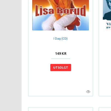
I Dag (CD)
149 KR