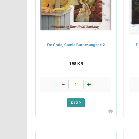
De Gode, Gamle Barnesangene 2
D
198 KR