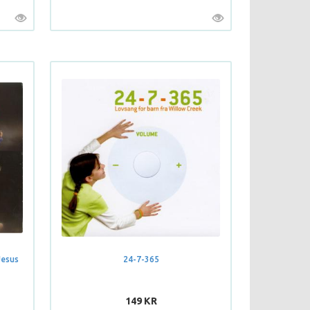
Jesus
24-7-365
149 KR