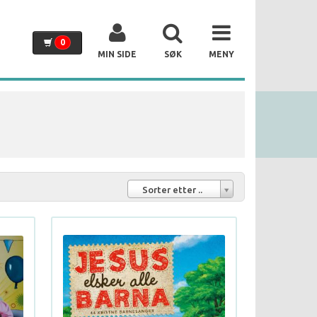
0
MIN SIDE
SØK
MENY
Sorter etter ..