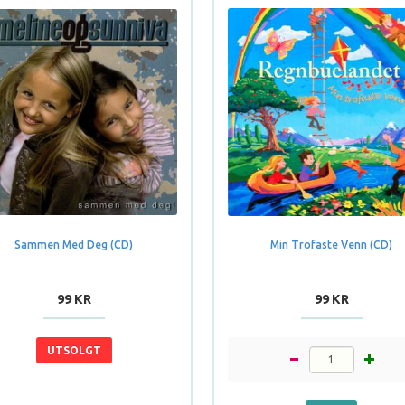
Sammen Med Deg (CD)
Min Trofaste Venn (CD)
99 KR
99 KR