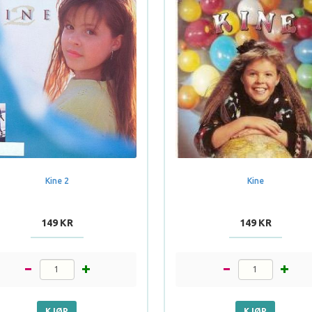
Kine 2
Kine
149 KR
149 KR