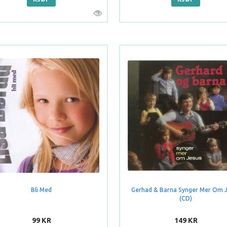
Bli Med
Gerhad & Barna Synger Mer Om 
(CD)
99 KR
149 KR