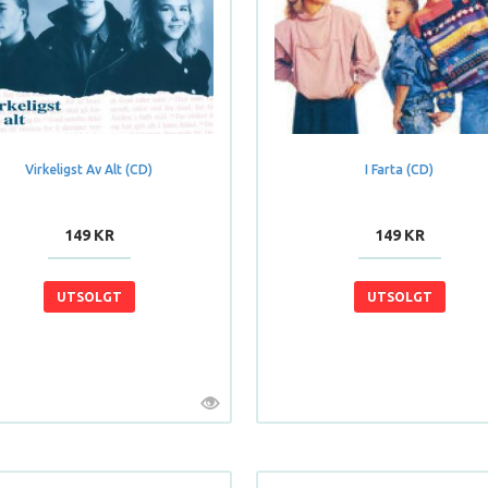
Virkeligst Av Alt (CD)
I Farta (CD)
149 KR
149 KR